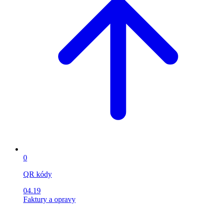
0
QR kódy
04.19
Faktury a opravy