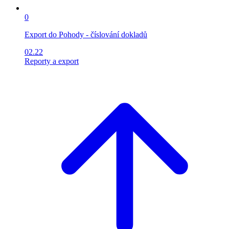
0
Export do Pohody - číslování dokladů
02.22
Reporty a export