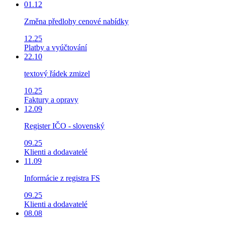
01.12
Změna předlohy cenové nabídky
12.25
Platby a vyúčtování
22.10
textový řádek zmizel
10.25
Faktury a opravy
12.09
Register IČO - slovenský
09.25
Klienti a dodavatelé
11.09
Informácie z registra FS
09.25
Klienti a dodavatelé
08.08