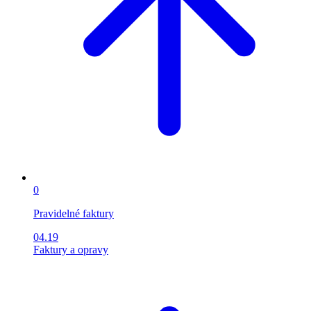
0
Pravidelné faktury
04.19
Faktury a opravy