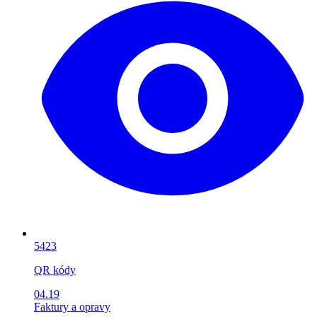
5423
QR kódy
04.19
Faktury a opravy