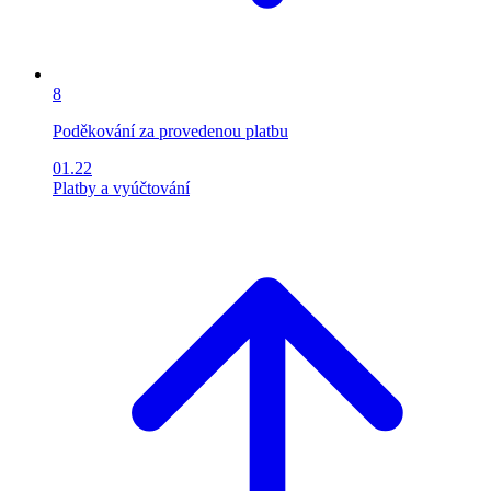
8
Poděkování za provedenou platbu
01.22
Platby a vyúčtování