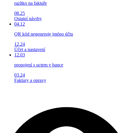
razítko na faktuře
08.25
Ostatní návrhy
04.12
QR kód negeneruje jméno účtu
12.24
Účet a nastavení
12.03
propojení s uctem v bance
03.24
Faktury a opravy