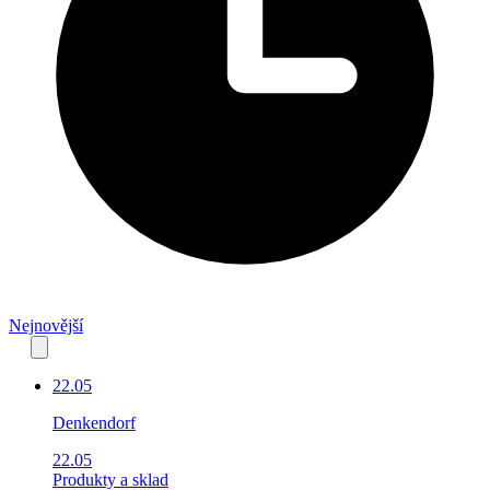
Nejnovější
22.05
Denkendorf
22.05
Produkty a sklad