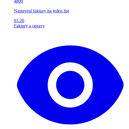
4800
Nastavení faktury na jeden list
03.20
Faktury a opravy