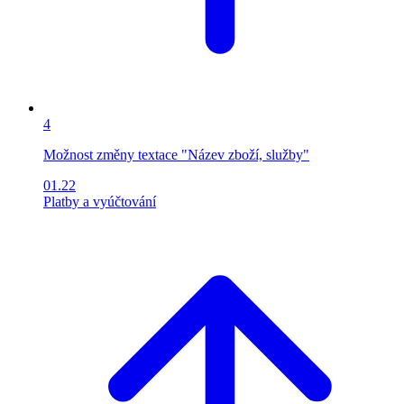
4
Možnost změny textace "Název zboží, služby"
01.22
Platby a vyúčtování