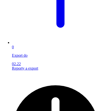
0
Export do
02.22
Reporty a export